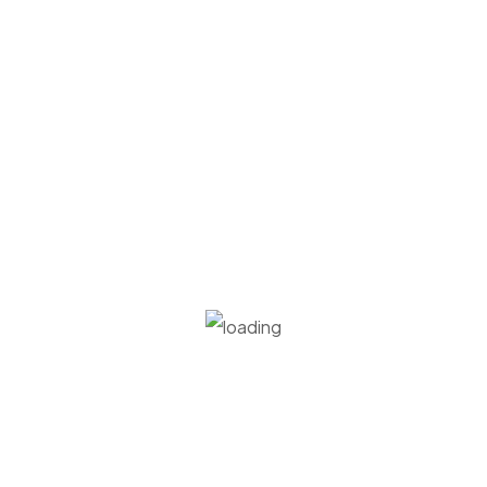
Recent Posts
Lo Que Todo El Mundo Debería Saber Sobre La
Casino Online Argentina
Выгодные Слоты В Проверенном Онлайн-
Казино Сто Слотов
Maximizing Small Spaces: How To Make The